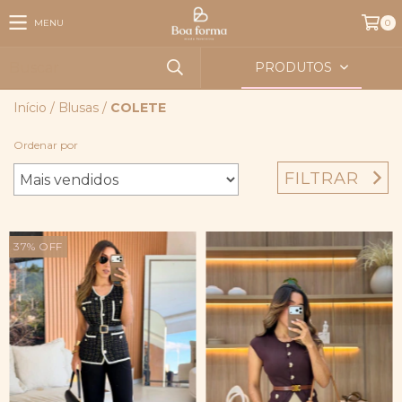
MENU
0
PRODUTOS
Início
/
Blusas
/
COLETE
Ordenar por
FILTRAR
37
%
OFF