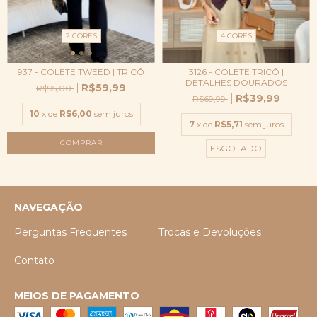
2 CORES
4 CORES
937 - COLETE TWEED | TRICÔ
3126 - COLETE TRICÔ |
DETALHES DOURADOS
R$59,99
R$95,00
R$39,99
R$69,99
10
x de
R$6,00
sem juros
7
x de
R$5,71
sem juros
COMPRAR
ESGOTADO
NAVEGAÇÃO
Perguntas Frequentes
Trocas e Devoluções
Contato
MEIOS DE PAGAMENTO