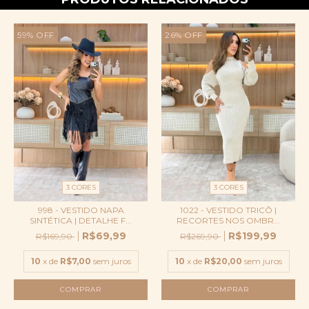
59
%
OFF
26
%
OFF
3 CORES
3 CORES
998 - VESTIDO NAPA
1022 - VESTIDO TRICÔ |
SINTÉTICA | DETALHE F...
RECORTES NOS OMBR...
R$69,99
R$199,99
R$169,90
R$269,90
10
x de
R$7,00
sem juros
10
x de
R$20,00
sem juros
COMPRAR
COMPRAR