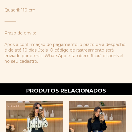
Quadril: 110 cm
⸻
Prazo de envio:
Após a confirmação do pagamento, o prazo para despacho
é de até 10 dias úteis. O código de rastreamento será
enviado por e-mail, WhatsApp e também ficará disponível
no seu cadastro.
PRODUTOS RELACIONADOS
28
%
OFF