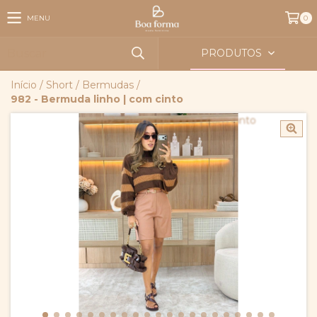
MENU
0
PRODUTOS
Início
/
Short
/
Bermudas
/
982 - Bermuda linho | com cinto